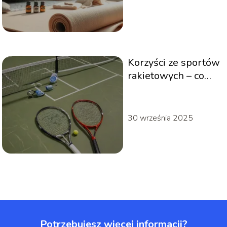
Korzyści ze sportów
rakietowych – co
wybrać, tenis,
squash czy
badminton
30 września 2025
Potrzebujesz więcej informacji?