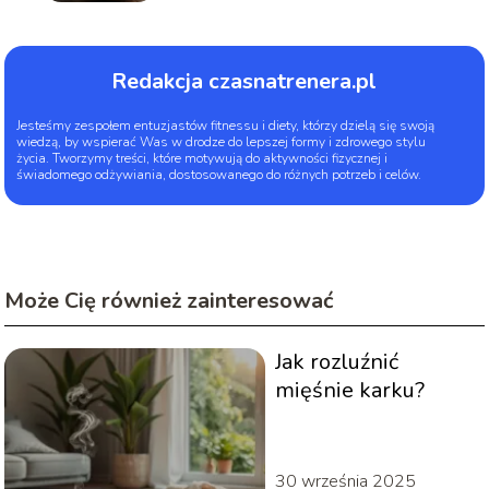
Redakcja czasnatrenera.pl
Jesteśmy zespołem entuzjastów fitnessu i diety, którzy dzielą się swoją
wiedzą, by wspierać Was w drodze do lepszej formy i zdrowego stylu
życia. Tworzymy treści, które motywują do aktywności fizycznej i
świadomego odżywiania, dostosowanego do różnych potrzeb i celów.
Może Cię również zainteresować
Jak rozluźnić
mięśnie karku?
30 września 2025