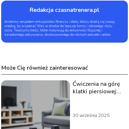
Redakcja czasnatrenera.pl
Jesteśmy zespołem entuzjastów fitnessu i diety, którzy dzielą się swoją
wiedzą, by wspierać Was w drodze do lepszej formy i zdrowego stylu
życia. Tworzymy treści, które motywują do aktywności fizycznej i
świadomego odżywiania, dostosowanego do różnych potrzeb i celów.
Może Cię również zainteresować
Ćwiczenia na górę
klatki piersiowej:
Skuteczne metody i
techniki
30 września 2025