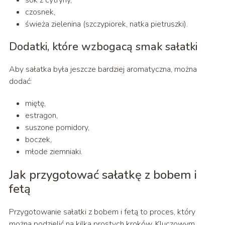
sok z cytryny,
czosnek,
świeża zielenina (szczypiorek, natka pietruszki).
Dodatki, które wzbogacą smak sałatki
Aby sałatka była jeszcze bardziej aromatyczna, można
dodać:
miętę,
estragon,
suszone pomidory,
boczek,
młode ziemniaki.
Jak przygotować sałatkę z bobem i
fetą
Przygotowanie sałatki z bobem i fetą to proces, który
można podzielić na kilka prostych kroków. Kluczowym