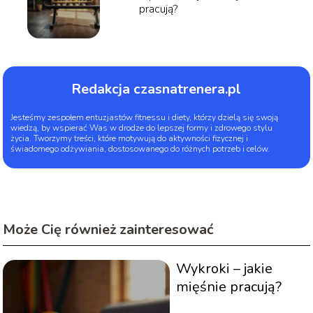
pracują?
Redakcja czasnatrenera.pl
Jesteśmy zespołem entuzjastów fitnessu i diety, którzy dzielą się swoją
wiedzą, by wspierać Was w drodze do lepszej formy i zdrowego stylu
życia. Tworzymy treści, które motywują do aktywności fizycznej i
świadomego odżywiania, dostosowanego do różnych potrzeb i celów.
Może Cię również zainteresować
Wykroki – jakie
mięśnie pracują?