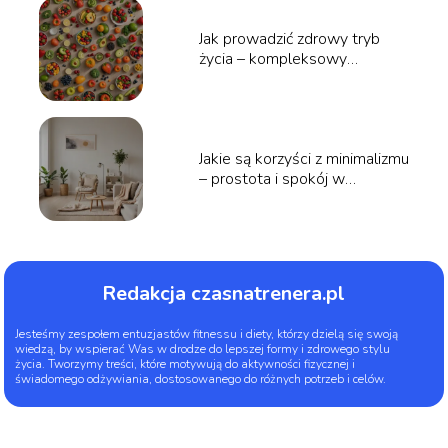
Jak prowadzić zdrowy tryb
życia – kompleksowy
przewodnik po aktywności i
diecie
Jakie są korzyści z minimalizmu
– prostota i spokój w
codziennym życiu
Redakcja czasnatrenera.pl
Jesteśmy zespołem entuzjastów fitnessu i diety, którzy dzielą się swoją
wiedzą, by wspierać Was w drodze do lepszej formy i zdrowego stylu
życia. Tworzymy treści, które motywują do aktywności fizycznej i
świadomego odżywiania, dostosowanego do różnych potrzeb i celów.