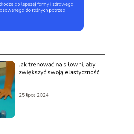
 drodze do lepszej formy i zdrowego
stosowanego do różnych potrzeb i
Jak trenować na siłowni, aby
zwiększyć swoją elastyczność
25 lipca 2024