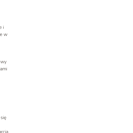
 i
że w
mowy
mami
się
rcia