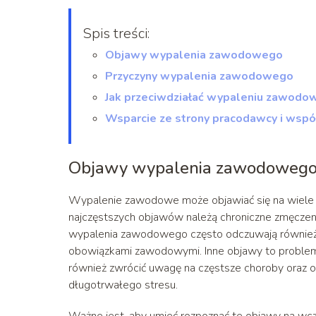
Spis treści:
Objawy wypalenia zawodowego
Przyczyny wypalenia zawodowego
Jak przeciwdziałać wypaleniu zawod
Wsparcie ze strony pracodawcy i wsp
Objawy wypalenia zawodoweg
Wypalenie zawodowe może objawiać się na wiele r
najczęstszych objawów należą chroniczne zmęczenie
wypalenia zawodowego często odczuwają również 
obowiązkami zawodowymi. Inne objawy to problemy 
również zwrócić uwagę na częstsze choroby oraz 
długotrwałego stresu.
Ważne jest, aby umieć rozpoznać te objawy na w