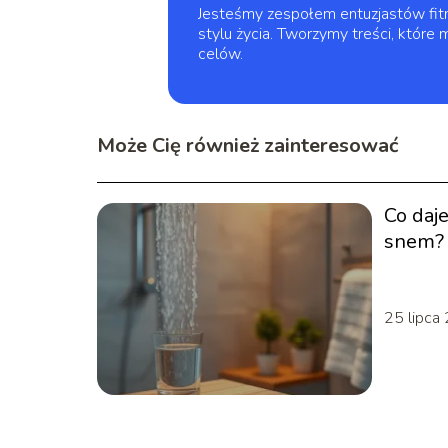
Jesteśmy zespołem entuzjastów fitn
stylu życia. Tworzymy treści, któr
celów.
Może Cię również zainteresować
Co daj
snem?
25 lipca