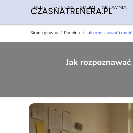
DIETA
PRZEPISY
SPORT
SIŁOWNIA
Strona główna
/
Poradnik
/
Jak rozpoznawać i radzi
Jak rozpoznawać 