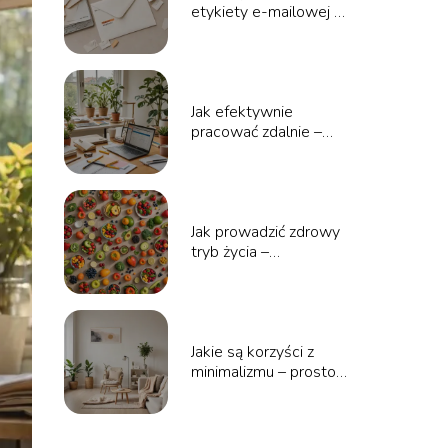
etykiety e-mailowej –
wskazówki dla
profesjonalistów
Jak efektywnie
pracować zdalnie –
organizacja i narzędzia
Jak prowadzić zdrowy
tryb życia –
kompleksowy
przewodnik po
aktywności i diecie
Jakie są korzyści z
minimalizmu – prostota
i spokój w codziennym
życiu