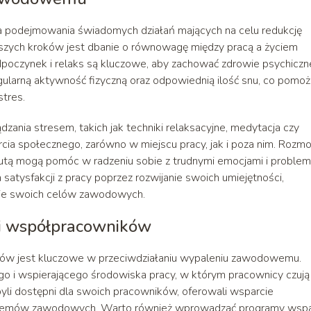
podejmowania świadomych działań mających na celu redukcję
ejszych kroków jest dbanie o równowagę między pracą a życiem
poczynek i relaks są kluczowe, aby zachować zdrowie psychiczne
egularną aktywność fizyczną oraz odpowiednią ilość snu, co pomo
stres.
dzania stresem, takich jak techniki relaksacyjne, medytacja czy
cia społecznego, zarówno w miejscu pracy, jak i poza nim. Roz
eutą mogą pomóc w radzeniu sobie z trudnymi emocjami i proble
atysfakcji z pracy poprzez rozwijanie swoich umiejętności,
nie swoich celów zawodowych.
 i współpracowników
ów jest kluczowe w przeciwdziałaniu wypaleniu zawodowemu.
o i wspierającego środowiska pracy, w którym pracownicy czują 
 byli dostępni dla swoich pracowników, oferowali wsparcie
oblemów zawodowych. Warto również wprowadzać programy wspa