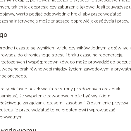
h, takich jak depresja czy zaburzenia lękowe. Jeśli zauważysz 
bjawy, warto podjąć odpowiednie kroki, aby przeciwdziałać
czesna interwencja może znacząco poprawić jakość życia i pracy.
go
odne i często są wynikiem wielu czynników. Jednym z głównych
owadzi do chronicznego stresu i braku czasu na regenerację.
 przełożonych i współpracowników, co może prowadzić do poczuc
ócić uwagę na brak równowagi między życiem zawodowym a prywat
mocjonalnego.
racy, niejasne oczekiwania ze strony przełożonych oraz brak
pamiętać, że wypalenie zawodowe może być wynikiem
właściwego zarządzania czasem i zasobami. Zrozumienie przyczyn
utecznie przeciwdziałać temu problemowi i wprowadzać
 prywatnym.
 zawodowemu