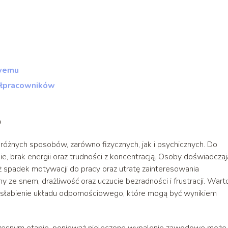
owemu
ółpracowników
o
óżnych sposobów, zarówno fizycznych, jak i psychicznych. Do
, brak energii oraz trudności z koncentracją. Osoby doświadcza
spadek motywacji do pracy oraz utratę zainteresowania
ze snem, drażliwość oraz uczucie bezradności i frustracji. Wart
osłabienie układu odpornościowego, które mogą być wynikiem
czesnym etapie, ponieważ nieleczone wypalenie zawodowe może