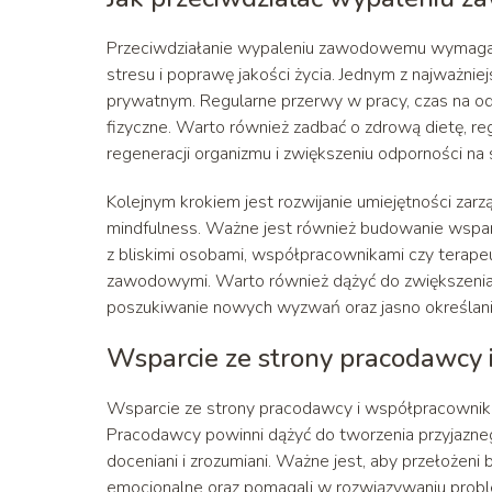
Przeciwdziałanie wypaleniu zawodowemu wymaga 
stresu i poprawę jakości życia. Jednym z najważni
prywatnym. Regularne przerwy w pracy, czas na od
fizyczne. Warto również zadbać o zdrową dietę, r
regeneracji organizmu i zwiększeniu odporności na 
Kolejnym krokiem jest rozwijanie umiejętności zarzą
mindfulness. Ważne jest również budowanie wspar
z bliskimi osobami, współpracownikami czy terap
zawodowymi. Warto również dążyć do zwiększenia s
poszukiwanie nowych wyzwań oraz jasno określa
Wsparcie ze strony pracodawcy
Wsparcie ze strony pracodawcy i współpracownik
Pracodawcy powinni dążyć do tworzenia przyjazneg
doceniani i zrozumiani. Ważne jest, aby przełożeni
emocjonalne oraz pomagali w rozwiązywaniu pr