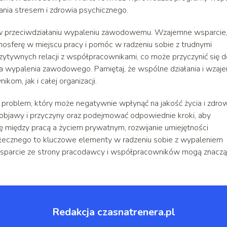
ania stresem i zdrowia psychicznego.
w przeciwdziałaniu wypaleniu zawodowemu. Wzajemne wsparcie
osferę w miejscu pracy i pomóc w radzeniu sobie z trudnymi
ytywnych relacji z współpracownikami, co może przyczynić się d
zyka wypalenia zawodowego. Pamiętaj, że wspólne działania i wzaj
om, jak i całej organizacji.
oblem, który może negatywnie wpłynąć na jakość życia i zdro
 objawy i przyczyny oraz podejmować odpowiednie kroki, aby
 między pracą a życiem prywatnym, rozwijanie umiejętności
łecznego to kluczowe elementy w radzeniu sobie z wypaleniem
wsparcie ze strony pracodawcy i współpracowników mogą znacz
Redakcja czasnatrenera.pl