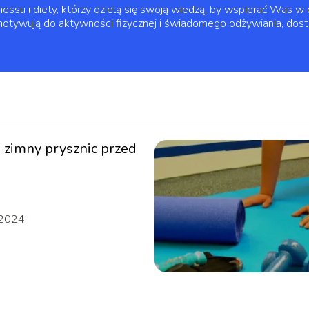
essu i diety, którzy dzielą się swoją wiedzą, by wspierać Was w
e motywują do aktywności fizycznej i świadomego odżywiania, do
e zimny prysznic przed
 2024