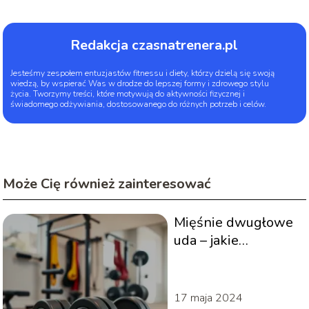
Redakcja czasnatrenera.pl
Jesteśmy zespołem entuzjastów fitnessu i diety, którzy dzielą się swoją
wiedzą, by wspierać Was w drodze do lepszej formy i zdrowego stylu
życia. Tworzymy treści, które motywują do aktywności fizycznej i
świadomego odżywiania, dostosowanego do różnych potrzeb i celów.
Może Cię również zainteresować
Mięśnie dwugłowe
uda – jakie
ćwiczenia?
17 maja 2024