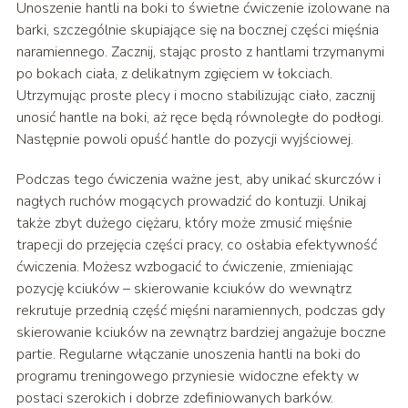
Unoszenie hantli na boki to świetne ćwiczenie izolowane na
barki, szczególnie skupiające się na bocznej części mięśnia
naramiennego. Zacznij, stając prosto z hantlami trzymanymi
po bokach ciała, z delikatnym zgięciem w łokciach.
Utrzymując proste plecy i mocno stabilizując ciało, zacznij
unosić hantle na boki, aż ręce będą równoległe do podłogi.
Następnie powoli opuść hantle do pozycji wyjściowej.
Podczas tego ćwiczenia ważne jest, aby unikać skurczów i
nagłych ruchów mogących prowadzić do kontuzji. Unikaj
także zbyt dużego ciężaru, który może zmusić mięśnie
trapecji do przejęcia części pracy, co osłabia efektywność
ćwiczenia. Możesz wzbogacić to ćwiczenie, zmieniając
pozycję kciuków – skierowanie kciuków do wewnątrz
rekrutuje przednią część mięśni naramiennych, podczas gdy
skierowanie kciuków na zewnątrz bardziej angażuje boczne
partie. Regularne włączanie unoszenia hantli na boki do
programu treningowego przyniesie widoczne efekty w
postaci szerokich i dobrze zdefiniowanych barków.