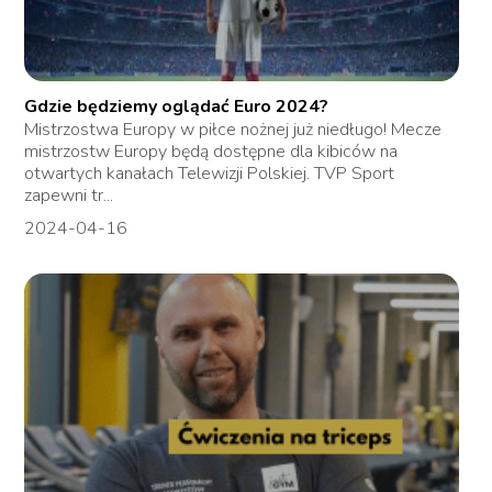
Gdzie będziemy oglądać Euro 2024?
Mistrzostwa Europy w piłce nożnej już niedługo! Mecze
mistrzostw Europy będą dostępne dla kibiców na
otwartych kanałach Telewizji Polskiej. TVP Sport
zapewni tr...
2024-04-16