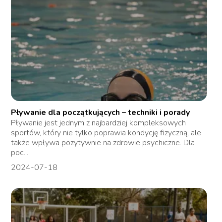
Pływanie dla początkujących – techniki i porady
Pływanie jest jednym z najbardziej kompleksowych
sportów, który nie tylko poprawia kondycję fizyczną, ale
także wpływa pozytywnie na zdrowie psychiczne. Dla
poc...
2024-07-18