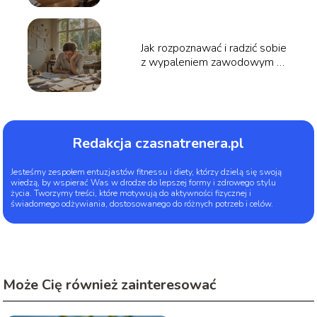
cyberbezpieczeństwa
Jak rozpoznawać i radzić sobie
z wypaleniem zawodowym –
poradnik
Redakcja czasnatrenera.pl
Jesteśmy zespołem entuzjastów fitnessu i diety, którzy dzielą się swoją
wiedzą, by wspierać Was w drodze do lepszej formy i zdrowego stylu
życia. Tworzymy treści, które motywują do aktywności fizycznej i
świadomego odżywiania, dostosowanego do różnych potrzeb i celów.
Może Cię również zainteresować