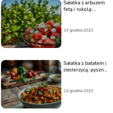
Sałatka z arbuzem
fetą i rukolą:
orzeźwiający
przepis na lato
13 grudnia 2023
Sałatka z batatem i
ciecierzycą: pyszne
połączenie smaków!
13 grudnia 2023